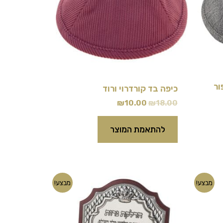
סוגים.
ניתן
לבחור
את
האפשרויות
ור
בעמוד
כיפה בד קורדרוי ורוד
₪
10.00
₪
18.00
המוצר
להתאמת המוצר
המחיר
המחיר
מבצע!
מבצע!
המקורי
הנוכחי
היה:
הוא:
₪80.00.
₪150.00.
₪2