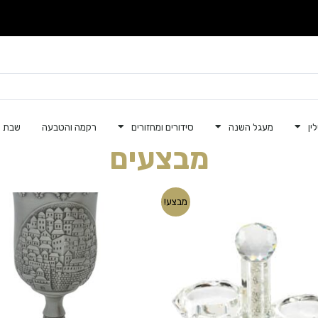
ין
מעגל השנה
סידורים ומחזורים
רקמה והטבעה
שבת ק
מבצעים
המחיר
המחיר
המחיר
המחיר
מבצע!
המקורי
הנוכחי
המקורי
הנוכחי
היה:
הוא:
היה:
הוא:
175.00.
₪190.00.
₪40.00.
₪79.00.