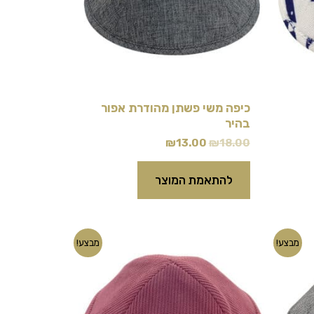
כיפה משי פשתן מהודרת אפור
בהיר
₪
13.00
₪
18.00
להתאמת המוצר
המחיר
המחיר
למוצר
מבצע!
מבצע!
המקורי
הנוכחי
זה
היה:
הוא:
₪10.00.
₪18.00.
יש
מספר