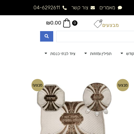
מאמרים
צור קשר
04-6292611
₪
0.00
0
מבצעים
ודש
תפילין ומזוזות
ציוד לבתי כנסת
המחיר
המחיר
מבצע!
מבצע!
המקורי
הנוכחי
היה:
הוא:
₪490.00.
₪690.00.
₪