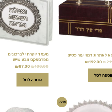
מעמד יוקרתי לברכונים
א לאתרוג דמוי עור פסים
מפרספקס צבע שיש
₪
199.00
₪
21
₪
87.00
₪
100.00
וספה לסל
הוספה לסל
המחיר
המחיר
המחיר
המחיר
מבצע!
המקורי
הנוכחי
המקורי
הנוכחי
היה:
הוא:
היה:
הוא: