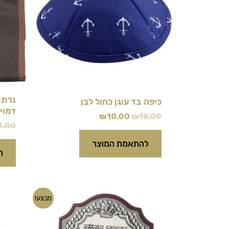
נרתי
כיפה בד עוגן כחול לבן
דמוי 
₪
10.00
₪
18.00
3.00
להתאמת המוצר
ה
המחיר
המחיר
מבצע!
המקורי
הנוכחי
היה:
הוא:
₪80.00.
₪150.00.