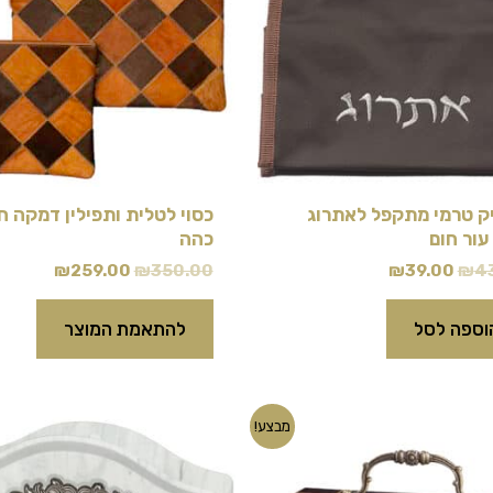
ק טרמי מתקפל לאתרוג
כסוי לטלית ותפילין דמקה ח
עור חום
כהה
₪
259.00
₪
350.00
₪
39.00
₪
4
וספה לסל
להתאמת המוצר
המחיר
המחיר
המחיר
המחיר
מבצע!
המקורי
הנוכחי
המקורי
הנוכחי
היה:
הוא:
היה:
הוא:
₪87.00.
₪100.00.
₪199.00.
₪219.00.