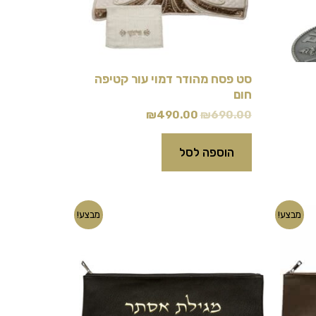
סט פסח מהודר דמוי עור קטיפה
חום
₪
490.00
₪
690.00
הוספה לסל
המחיר
המחיר
מבצע!
מבצע!
המקורי
הנוכחי
היה:
הוא:
₪79.00.
₪99.00.