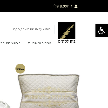
ילוג
החשבון שלי
תוכן
פתח סרגל נגישות
Search
...
טליתות וציציות
כיסויי טלית ותפיל
המחיר
המחיר
מבצע!
המקורי
הנוכחי
היה:
הוא:
₪90.00.
₪115.00.