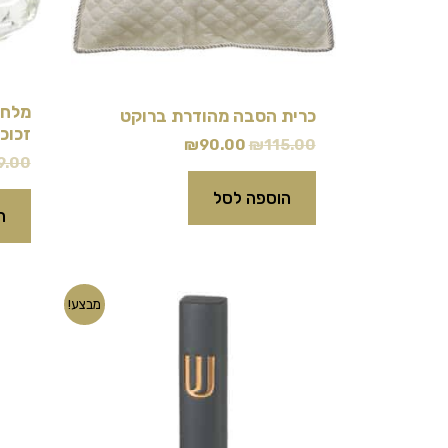
מלחי
כרית הסבה מהודרת ברוקט
זכוכ
₪
90.00
₪
115.00
9.00
הוספה לסל
ה
המחיר
המחיר
מבצע!
המקורי
הנוכחי
היה:
הוא:
₪69.00.
₪80.00.