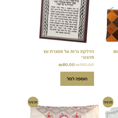
ום
הדלקת נרות על מסגרת עץ
מהגוני
₪
80.00
₪
150.00
הוספה לסל
המחיר
המחיר
מבצע!
מבצע!
המקורי
הנוכחי
היה:
הוא:
₪99.00.
₪120.00.