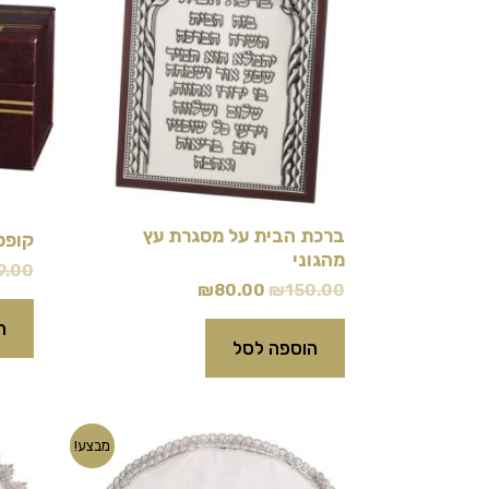
ברכת הבית על מסגרת עץ
קופס
מהגוני
9.00
₪
80.00
₪
150.00
ה
הוספה לסל
המחיר
המחיר
מבצע!
המקורי
הנוכחי
היה:
הוא: