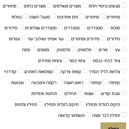
מגשים וכיסויי חלות
מוצרים משלימים
מוצרים נלווים
מחזורים
מחזורים
מחזורים
מים אחרונים
מעגל השנה
נטלות
סוכות
סטנדרים
סטנדרים
סטנדרים שולחניים
סידורים
סידורים
סידורים ומחזורים
עור אמיתי ושילובי עור
עטרות
עץ
פורים
פלסטיק
פלסטיק
פמוטים
פסח
ציוד לבתי כנסת
ציפוי כסף
ציציות ופתילים
צלחות לליל הסדר
קופות צדקה
קופסאות לאתרוג
קורדרוי
קטיפה
קטיפה
ראש השנה
רקמה והטבעה
שבועות
שבת קודש
שונות
תהילים
תחינות ותפילות
תיקים לטלית ותפילין
תיקים לטלית ותפילין
תפילין ומזוזות
תפילין לבר מצוה
תשמישי קדושה
החלה