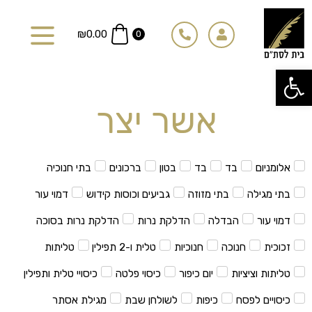
ילוג
תוכן
₪
0.00
0
פתח סרגל נגישות
אשר יצר
אלומניום
בד
בד
בטון
ברכונים
בתי חנוכיה
בתי מגילה
בתי מזוזה
גביעים וכוסות קידוש
דמוי עור
דמוי עור
הבדלה
הדלקת נרות
הדלקת נרות בסוכה
זכוכית
חנוכה
חנוכיות
טלית ו-2 תפילין
טליתות
טליתות וציציות
יום כיפור
כיסוי פלטה
כיסויי טלית ותפילין
כיסויים לפסח
כיפות
לשולחן שבת
מגילת אסתר