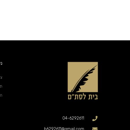
ני
צו
תק
הצ
04-6292611
b6292611@gmail.com