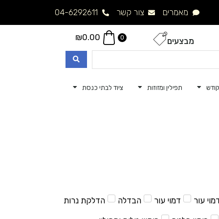
מאמרים
צור קשר
04-6292611
₪
0.00
0
מבצעים
ודש
תפילין ומזוזות
ציוד לבתי כנסת
מוי עור
דמוי עור
הבדלה
הדלקת נרות