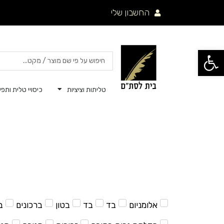
ילוג
החשבון שלי
תוכן
פתח סרגל נגישות
Search
...
טליתות וציציות
כיסויי טלית ותפיל
אלומניום
בד
בד
בטון
ברכונים
ב