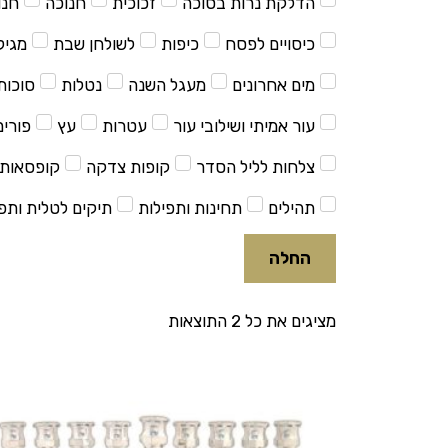
הדלקת נרות בסוכה
זכוכית
חנוכה
חנו
כיסויים לפסח
כיפות
לשולחן שבת
מגיל
מים אחרונים
מעגל השנה
נטלות
סוכות
עור אמיתי ושילובי עור
עטרות
עץ
פורים
צלחות לליל הסדר
קופות צדקה
קופסאות 
תהילים
תחינות ותפילות
תיקים לטלית ותפי
החלה
ממוין
מציגים את כל ⁦2⁩ התוצאות
לפי
פופולריות