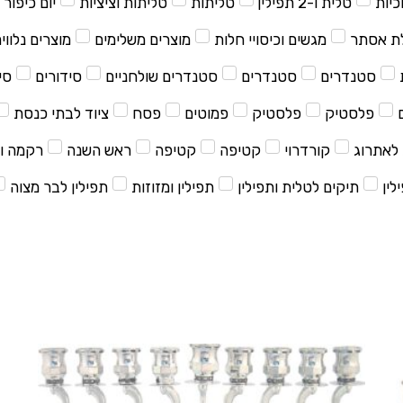
כיות
טלית ו-2 תפילין
טליתות
טליתות וציציות
יום כיפור
ת אסתר
מגשים וכיסויי חלות
מוצרים משלימים
מוצרים נלווי
סטנדרים
סטנדרים
סטנדרים שולחניים
סידורים
סי
פלסטיק
פלסטיק
פמוטים
פסח
ציוד לבתי כנסת
לאתרוג
קורדרוי
קטיפה
קטיפה
ראש השנה
רקמה ו
לין
תיקים לטלית ותפילין
תפילין ומזוזות
תפילין לבר מצוה