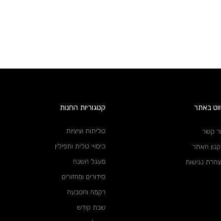
ווט באתר
קטגוריות החנות
טליתות וציציות
ר קשר
כיסויי טלית ותפילין
נון האתר
מעגל השנה
הרת נגישות
סידורים ומחזורים
רקמה והטבעה
שבת קודש