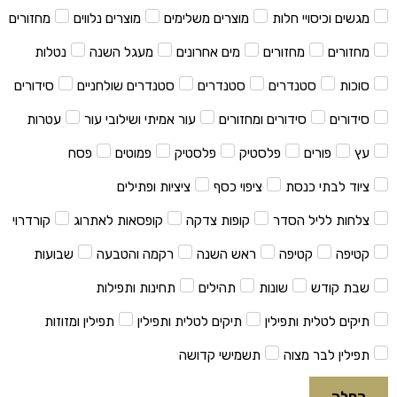
מגשים וכיסויי חלות
מוצרים משלימים
מוצרים נלווים
מחזורים
מחזורים
מחזורים
מים אחרונים
מעגל השנה
נטלות
סוכות
סטנדרים
סטנדרים
סטנדרים שולחניים
סידורים
סידורים
סידורים ומחזורים
עור אמיתי ושילובי עור
עטרות
עץ
פורים
פלסטיק
פלסטיק
פמוטים
פסח
ציוד לבתי כנסת
ציפוי כסף
ציציות ופתילים
צלחות לליל הסדר
קופות צדקה
קופסאות לאתרוג
קורדרוי
קטיפה
קטיפה
ראש השנה
רקמה והטבעה
שבועות
שבת קודש
שונות
תהילים
תחינות ותפילות
תיקים לטלית ותפילין
תיקים לטלית ותפילין
תפילין ומזוזות
תפילין לבר מצוה
תשמישי קדושה
החלה