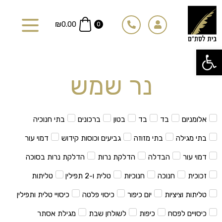
ילוג
תוכן
₪
0.00
0
פתח סרגל נגישות
נר שמש
אלומניום
בד
בד
בטון
ברכונים
בתי חנוכיה
בתי מגילה
בתי מזוזה
גביעים וכוסות קידוש
דמוי עור
דמוי עור
הבדלה
הדלקת נרות
הדלקת נרות בסוכה
זכוכית
חנוכה
חנוכיות
טלית ו-2 תפילין
טליתות
טליתות וציציות
יום כיפור
כיסוי פלטה
כיסויי טלית ותפילין
כיסויים לפסח
כיפות
לשולחן שבת
מגילת אסתר