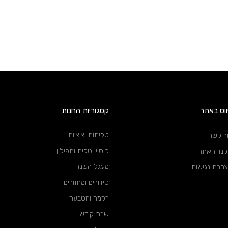
ווט באתר
קטגוריות החנות
טליתות וציציות
ר קשר
כיסויי טלית ותפילין
נון האתר
מעגל השנה
הרת נגישות
סידורים ומחזורים
רקמה והטבעה
שבת קודש