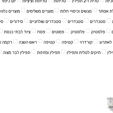
כיות
טלית ו-2 תפילין
טליתות
טליתות וציציות
יום כיפור
ת אסתר
מגשים וכיסויי חלות
מוצרים משלימים
מוצרים נלווי
סטנדרים
סטנדרים
סטנדרים שולחניים
סידורים
סי
פלסטיק
פלסטיק
פמוטים
פסח
ציוד לבתי כנסת
לאתרוג
קורדרוי
קטיפה
קטיפה
ראש השנה
רקמה ו
לין
תיקים לטלית ותפילין
תפילין ומזוזות
תפילין לבר מצוה