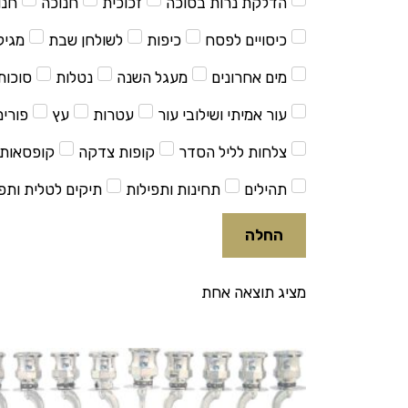
הדלקת נרות בסוכה
זכוכית
חנוכה
חנו
כיסויים לפסח
כיפות
לשולחן שבת
מגיל
מים אחרונים
מעגל השנה
נטלות
סוכות
עור אמיתי ושילובי עור
עטרות
עץ
פורים
צלחות לליל הסדר
קופות צדקה
קופסאות 
תהילים
תחינות ותפילות
תיקים לטלית ותפי
החלה
מציג תוצאה אחת