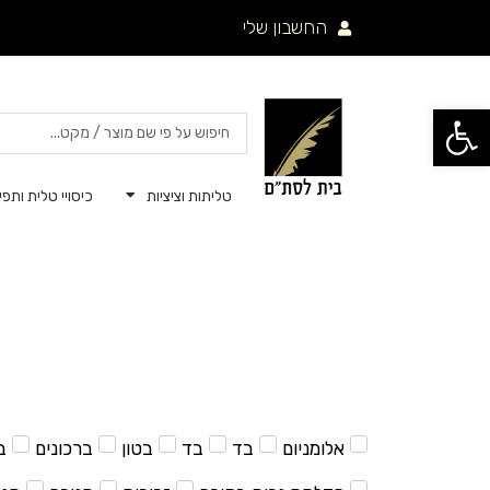
ילוג
החשבון שלי
תוכן
פתח סרגל נגישות
Search
...
טליתות וציציות
כיסויי טלית ותפיל
אלומניום
בד
בד
בטון
ברכונים
ב