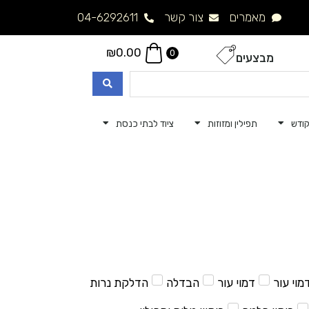
מאמרים
צור קשר
04-6292611
₪
0.00
0
מבצעים
ודש
תפילין ומזוזות
ציוד לבתי כנסת
מוי עור
דמוי עור
הבדלה
הדלקת נרות