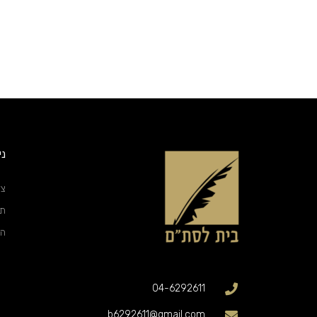
ני
צו
תק
הצ
04-6292611
b6292611@gmail.com