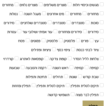
מגשים וכיסויי חלות
מוצרים משלימים
מוצרים נלווים
מחזורים
מחזורים
מחזורים
מים אחרונים
מעגל השנה
נטלות
סוכות
סטנדרים
סטנדרים
סטנדרים שולחניים
סידורים
סידורים
סידורים ומחזורים
עור אמיתי ושילובי עור
עטרות
עץ
פורים
פלסטיק
פלסטיק
פמוטים
פסח
ציוד לבתי כנסת
ציפוי כסף
ציציות ופתילים
צלחות לליל הסדר
קופות צדקה
קופסאות לאתרוג
קורדרוי
קטיפה
קטיפה
ראש השנה
רקמה והטבעה
שבועות
שבת קודש
שונות
תהילים
תחינות ותפילות
תיקים לטלית ותפילין
תיקים לטלית ותפילין
תפילין ומזוזות
תפילין לבר מצוה
תשמישי קדושה
החלה