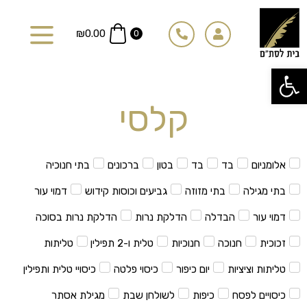
ילוג
תוכן
₪
0.00
0
פתח סרגל נגישות
קלסי
אלומניום
בד
בד
בטון
ברכונים
בתי חנוכיה
בתי מגילה
בתי מזוזה
גביעים וכוסות קידוש
דמוי עור
דמוי עור
הבדלה
הדלקת נרות
הדלקת נרות בסוכה
זכוכית
חנוכה
חנוכיות
טלית ו-2 תפילין
טליתות
טליתות וציציות
יום כיפור
כיסוי פלטה
כיסויי טלית ותפילין
כיסויים לפסח
כיפות
לשולחן שבת
מגילת אסתר