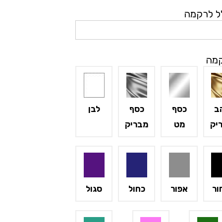
ל לרקמה
קמה
ב
כסף
כסף
לבן
יק
מט
מבריק
ור
אפור
כחול
סגול