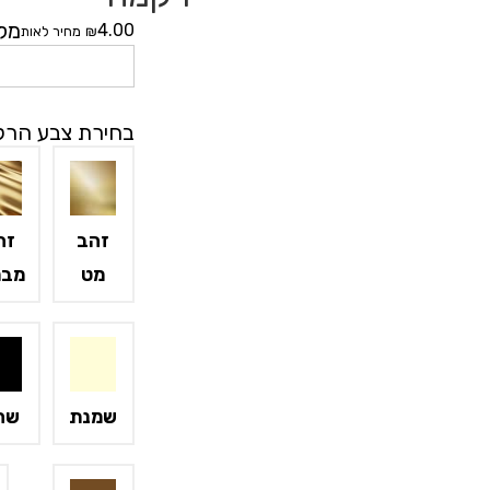
של
מל
4.00
₪
מחיר לאות
כיסוי
לטלית
ותפילין
בחירת צבע הר
עיטור
פס
לבן
זהב
זה
מט
מבר
שמנת
שח