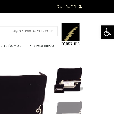
ילוג
החשבון שלי
תוכן
פתח סרגל נגישות
Search
...
טליתות וציציות
כיסויי טלית ותפיל