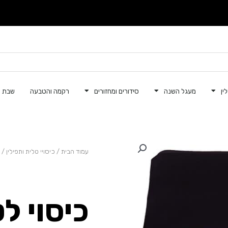
ין
מעגל השנה
סידורים ומחזורים
רקמה והטבעה
שבת ק
עמוד הבית
/
כיסויי טלית ותפילין
/
כיסוי ל