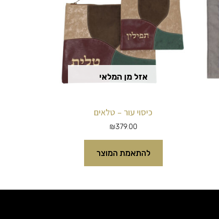
יש
מספר
סוגים.
ניתן
לבחור
אזל מן המלאי
את
האפשרויות
כיסוי עור – טלאים
בעמוד
₪
379.00
המוצר
להתאמת המוצר