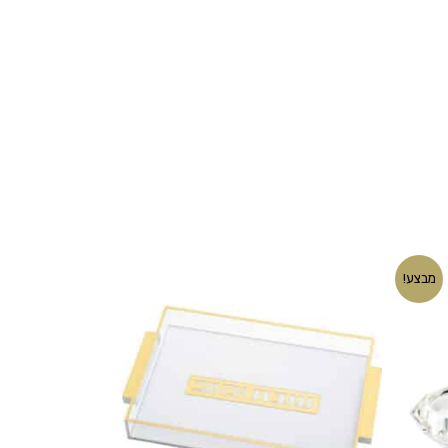
יר
מבצע!
חי
₪40.