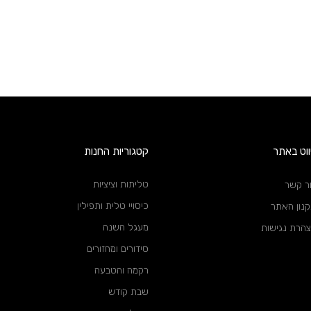
ווט באתר
קטגוריות החנות
טליתות וציציות
ר קשר
כיסויי טלית ותפילין
נון האתר
מעגל השנה
הרת נגישות
סידורים ומחזורים
רקמה והטבעה
שבת קודש