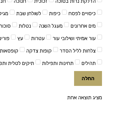
הדלקת נרות בסוכה
זכוכית
חנוכה
חנו
כיסויים לפסח
כיפות
לשולחן שבת
מגיל
מים אחרונים
מעגל השנה
נטלות
סוכות
עור אמיתי ושילובי עור
עטרות
עץ
פורים
צלחות לליל הסדר
קופות צדקה
קופסאות 
תהילים
תחינות ותפילות
תיקים לטלית ותפי
החלה
מציג תוצאה אחת
למוצר
זה