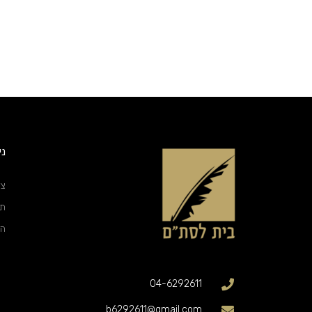
ני
צו
תק
הצ
04-6292611
b6292611@gmail.com