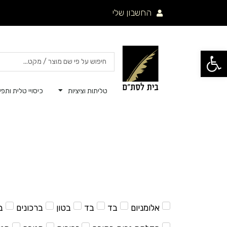
ילוג
החשבון שלי
תוכן
פתח סרגל נגישות
Search
...
טליתות וציציות
כיסויי טלית ותפיל
אלומניום
בד
בד
בטון
ברכונים
ב