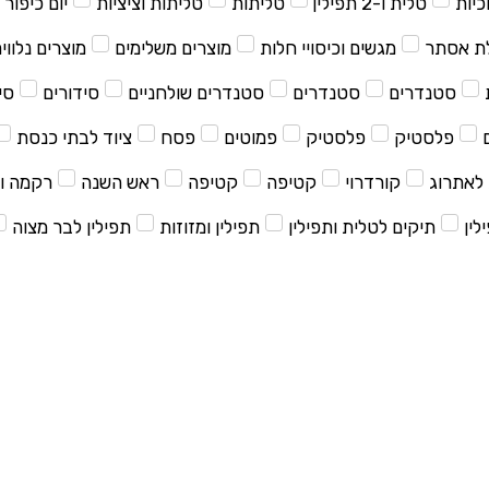
כיות
טלית ו-2 תפילין
טליתות
טליתות וציציות
יום כיפור
ת אסתר
מגשים וכיסויי חלות
מוצרים משלימים
מוצרים נלווי
סטנדרים
סטנדרים
סטנדרים שולחניים
סידורים
סי
פלסטיק
פלסטיק
פמוטים
פסח
ציוד לבתי כנסת
לאתרוג
קורדרוי
קטיפה
קטיפה
ראש השנה
רקמה ו
לין
תיקים לטלית ותפילין
תפילין ומזוזות
תפילין לבר מצוה