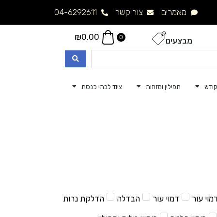
מאמרים
צור קשר
04-6292611
₪
0.00
0
מבצעים
ודש
תפילין ומזוזות
ציוד לבתי כנסת
מוי עור
דמוי עור
הבדלה
הדלקת נרות