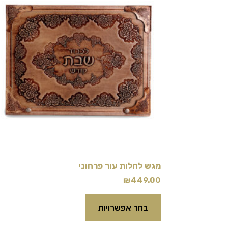
יש
מספר
סוגים.
ניתן
לבחור
את
האפשרויות
בעמוד
המוצר
מגש לחלות עור פרחוני
₪
449.00
בחר אפשרויות