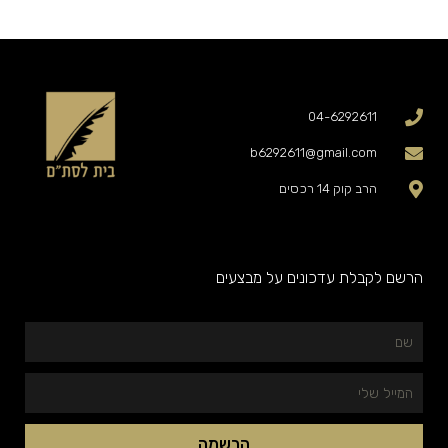
04-6292611
b6292611@gmail.com
הרב קוק 14 רכסים
הרשם לקבלת עדכונים על מבצעים
שם
המייל
שלי
הרשמה