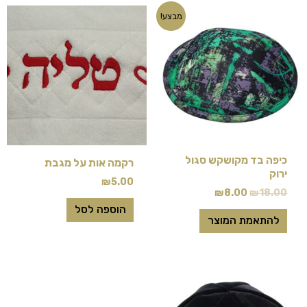
המחיר
המחיר
למוצר
מבצע!
המקורי
הנוכחי
זה
היה:
הוא:
₪8.00.
₪18.00.
יש
מספר
סוגים.
ניתן
לבחור
את
כיפה בד מקושקש סגול
רקמה אות על מגבת
האפשרויות
ירוק
₪
5.00
בעמוד
₪
8.00
₪
18.00
המוצר
הוספה לסל
להתאמת המוצר
למוצר
זה