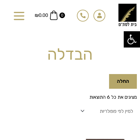
ילוג
תוכן
₪
0.00
0
פתח סרגל נגישות
הבדלה
החלה
ממוין
מציגים את כל ⁦6⁩ התוצאות
לפי
פופולריות