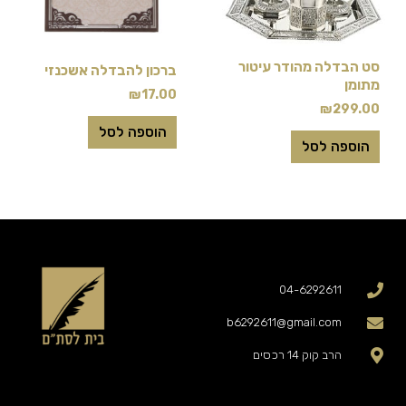
סט הבדלה מהודר עיטור
ברכון להבדלה אשכנזי
מתומן
₪
17.00
₪
299.00
הוספה לסל
הוספה לסל
04-6292611
b6292611@gmail.com
הרב קוק 14 רכסים