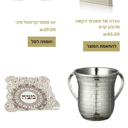
ניתן
לבחור
את
הגדה של פסח פי יו קשה
זוג פמוטי קריסטל מיני
האפשרויות
מרובע קרם
₪
29.00
בעמוד
₪
45.00
המוצר
הוספה לסל
להתאמת המוצר