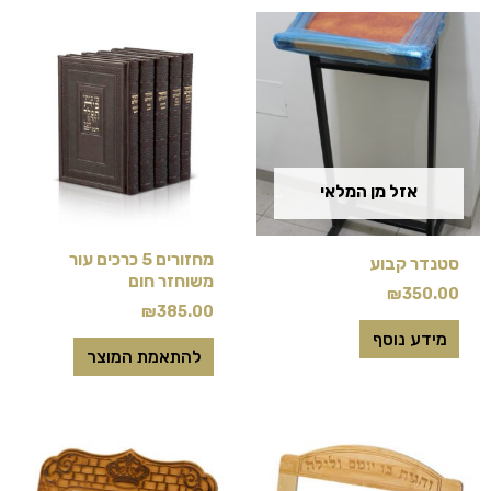
למוצר
זה
יש
מספר
סוגים.
ניתן
אזל מן המלאי
לבחור
את
מחזורים 5 כרכים עור
סטנדר קבוע
האפשרויות
משוחזר חום
₪
350.00
בעמוד
₪
385.00
המוצר
מידע נוסף
להתאמת המוצר