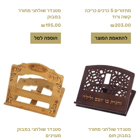
את
מחזורים 5 כרכים כריכה
סטנדר שולחני מחורר
האפשרויות
קשה ורוד
במבוק
בעמוד
₪
195.00
₪
203.00
המוצר
להתאמת המוצר
הוספה לסל
סטנדר שולחני מחורר
סטנדר שולחני במבוק
במבוק חום
מעוינים