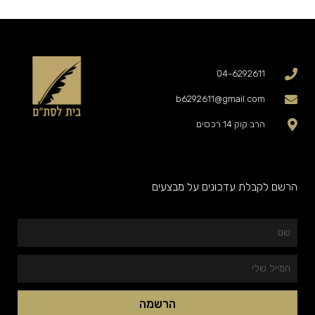
04-6292611
b6292611@gmail.com
הרב קוק 14 רכסים
הרשם לקבלת עדכונים על מבצעים
שם
המייל
שלי
הרשמה