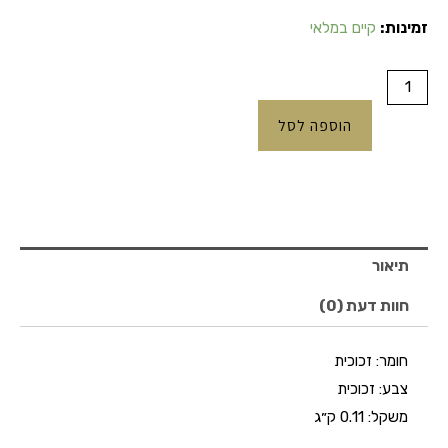
כמות
זמינות:
קיים במלאי
של
בית
מזוזה
הוספה לסל
זכוכית
מראה
מעוינים
תיאור
חוות דעת (0)
חומר:
זכוכית
צבע:
זכוכית
משקל:
0.11 ק״ג