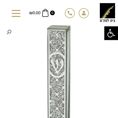
ילוג
תוכן
₪
0.00
0
פתח סרגל נגישות