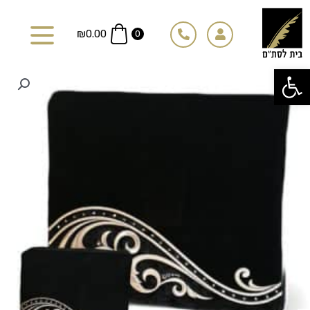
ילוג
תוכן
₪
0.00
0
פתח סרגל נגישות