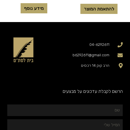
מידע נוסף
להתאמת המוצר
04-6292611
b6292611@gmail.com
הרב קוק 14 רכסים
הרשם לקבלת עדכונים על מבצעים
שם
המייל
שלי