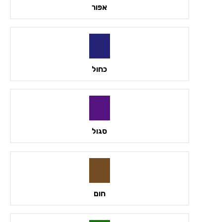
אפור
כחול
סגול
חום