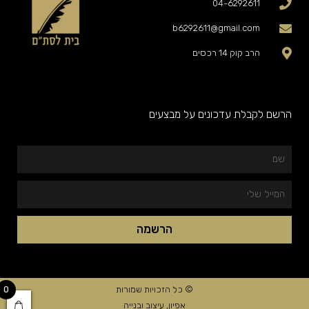
04-6292611
b6292611@gmail.com
הרב קוק 14 רכסים
הרשם לקבלת עדכונים על מבצעים
שם
המייל
שלי
הרשמה
© כל הזכויות שמורות
0
אפיון, עיצוב ובנייה