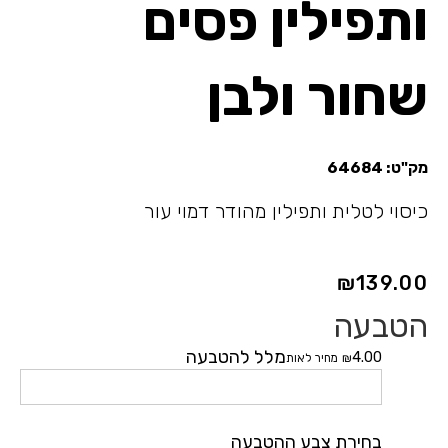
ותפילין פסים
שחור ולבן
מק"ט:
64684
כיסוי לטלית ותפילין מהודר דמוי עור
₪
139.00
הטבעה
כמות
של
מלל להטבעה
4.00
₪
מחיר לאות
כיסוי
לטלית
ותפילין
בחירת צבע ההטבעה