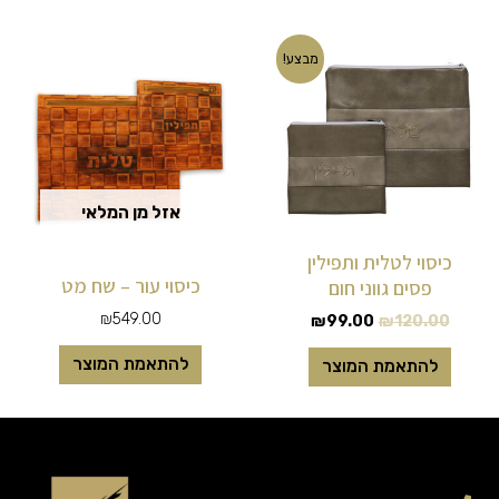
המחיר
המחיר
מבצע!
המקורי
הנוכחי
היה:
הוא:
₪99.00.
₪120.00.
אזל מן המלאי
כיסוי לטלית ותפילין
כיסוי עור – שח מט
פסים גווני חום
₪
549.00
₪
99.00
₪
120.00
להתאמת המוצר
להתאמת המוצר