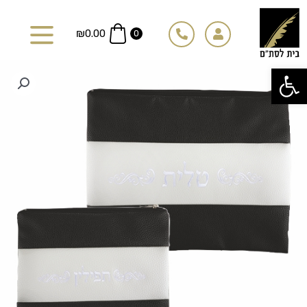
ילוג
תוכן
₪
0.00
0
פתח סרגל נגישות