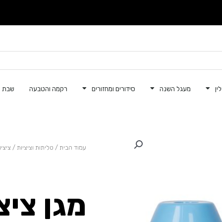
ין
מעגל השנה
סידורים ומחזורים
רקמה והטבעה
שבת ק
עמוד הבית
/
טליתות וציציות
/
ציציו
מגן ציצ