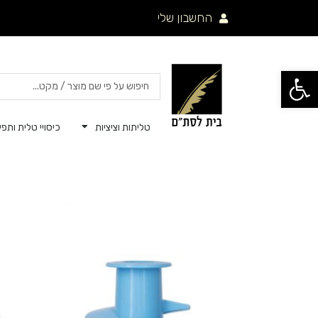
ילוג
החשבון שלי
תוכן
פתח סרגל נגישות
Search
...
טליתות וציציות
כיסויי טלית ותפיל