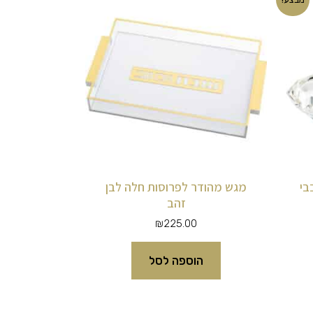
חי
₪40.
בי
מגש מהודר לפרוסות חלה לבן
זהב
₪
225.00
הוספה לסל