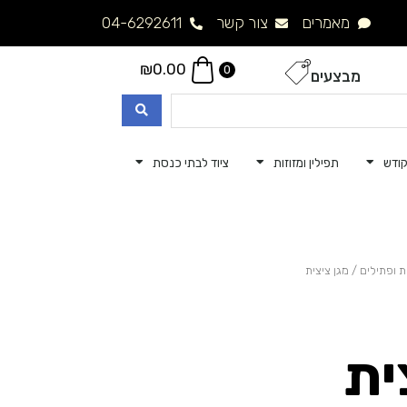
מאמרים
צור קשר
04-6292611
₪
0.00
0
מבצעים
ודש
תפילין ומזוזות
ציוד לבתי כנסת
ת ופתילים
/ מגן ציצית
ית