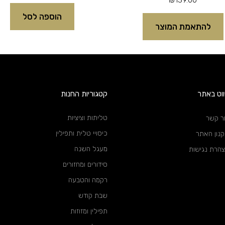
הוספה לסל
להתאמת המוצר
ווט באתר
קטגוריות החנות
טליתות וציציות
ר קשר
כיסויי טלית ותפילין
נון האתר
מעגל השנה
הרת נגישות
סידורים ומחזורים
רקמה והטבעה
שבת קודש
תפילין ומזוזות