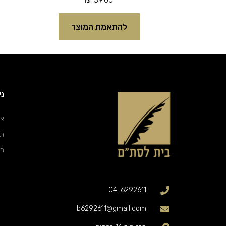
להתאמת המוצר
ני
צו
תק
הצ
04-6292611
b6292611@gmail.com