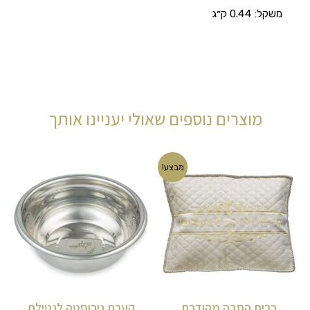
משקל:
0.44 ק״ג
מוצרים נוספים שאולי יעניינו אותך
המחיר
המחיר
מבצע!
המקורי
הנוכחי
היה:
הוא:
₪90.00.
₪115.00.
כרית הסבה מהודרת
קערת נירוסטה לנטילת