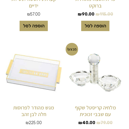
ברוקט
ידיים
₪
57.00
₪
90.00
₪
115.00
הוספה לסל
הוספה לסל
המחיר
המחיר
מבצע!
המקורי
הנוכחי
היה:
הוא:
₪40.00.
₪79.00.
מלחיה קריסטל שקוף
מגש מהודר לפרוסות
עם שבבי זכוכית
חלה לבן זהב
₪
225.00
₪
40.00
₪
79.00