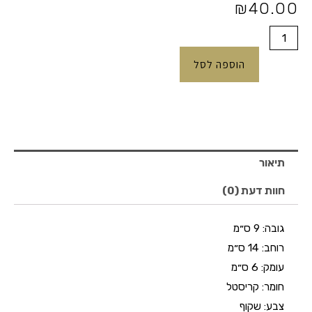
הנוכחי
המקורי
₪
40.00
היה:
הוא:
כמות
של
₪40.00.
₪79.00.
הוספה לסל
מלחיה
קריסטל
שקוף
עם
שבבי
תיאור
זכוכית
חוות דעת (0)
גובה:
9 ס״מ
רוחב:
14 ס״מ
עומק:
6 ס״מ
חומר:
קריסטל
צבע:
שקוף