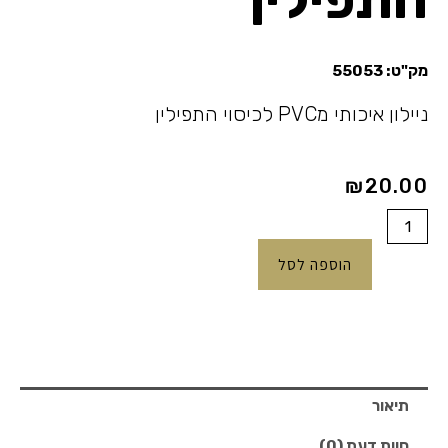
מק"ט:
55053
ניילון איכותי מPVC לכיסוי התפילין
₪
20.00
כמות
של
הוספה לסל
ניילון
לכיסוי
התפילין
תיאור
חוות דעת (0)