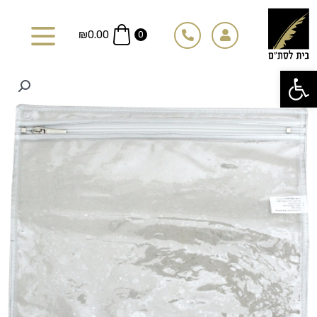
ילוג
תוכן
₪
0.00
0
פתח סרגל נגישות