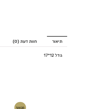
תיאור
חוות דעת (0)
גודל 12*17
המחיר
המחיר
מבצע!