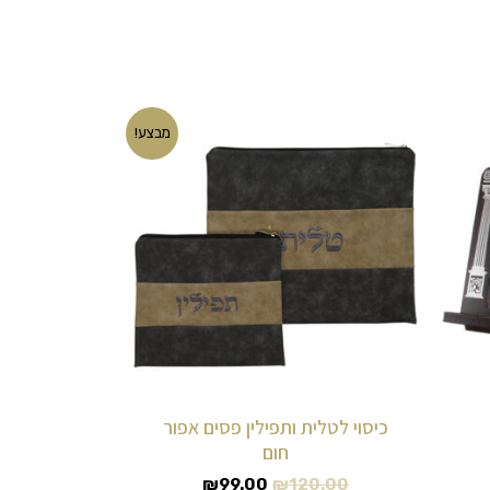
המחיר
המחיר
מבצע!
המקורי
הנוכחי
היה:
הוא:
₪99.00.
₪120.00.
כיסוי לטלית ותפילין פסים אפור
חום
₪
99.00
₪
120.00