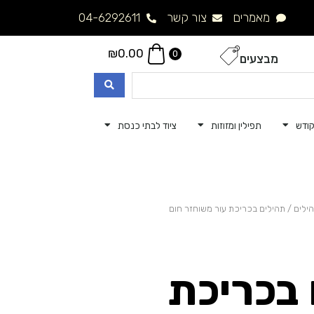
מאמרים
צור קשר
04-6292611
₪
0.00
0
מבצעים
ודש
תפילין ומזוזות
ציוד לבתי כנסת
ילים
/ תהילים בכריכת עור משוחזר חום
 בכריכת