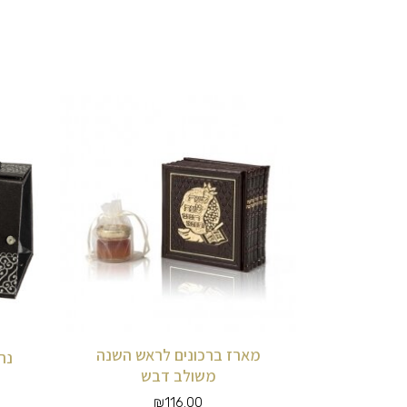
למוצר
זה
יש
מספר
סוגים.
ניתן
לבחור
את
האפשרויות
מארז ברכונים לראש השנה
נר
בעמוד
משולב דבש
המוצר
₪
116.00