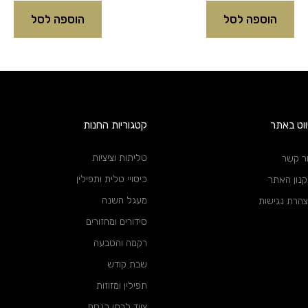
הוספה לסל
הוספה לסל
ווט באתר
קטגוריות החנות
טליתות וציציות
ר קשר
כיסויי טלית ותפילין
נון האתר
מעגל השנה
הרת נגישות
סידורים ומחזורים
רקמה והטבעה
שבת קודש
תפילין ומזוזות
ציוד לבתי כנסת