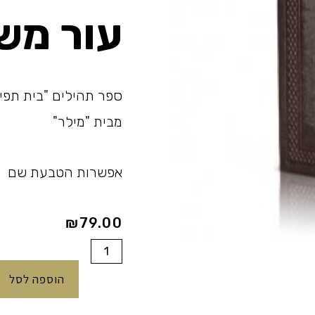
עור מש
ספר תהילים "בית תפי
מבית "מילר"
אפשרות הטבעת שם
₪
79.00
כמות
של
הוספה לסל
תהילים
בכריכת