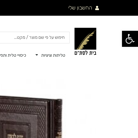
ילוג
החשבון שלי
תוכן
פתח סרגל נגישות
Search
...
טליתות וציציות
כיסויי טלית ותפיל