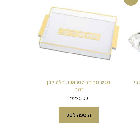
חי
₪40.
בי
מגש מהודר לפרוסות חלה לבן
זהב
₪
225.00
הוספה לסל