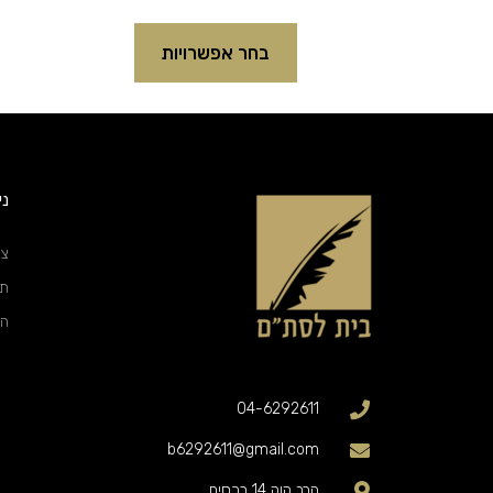
בחר אפשרויות
ני
צו
תק
הצ
04-6292611
b6292611@gmail.com
הרב קוק 14 רכסים