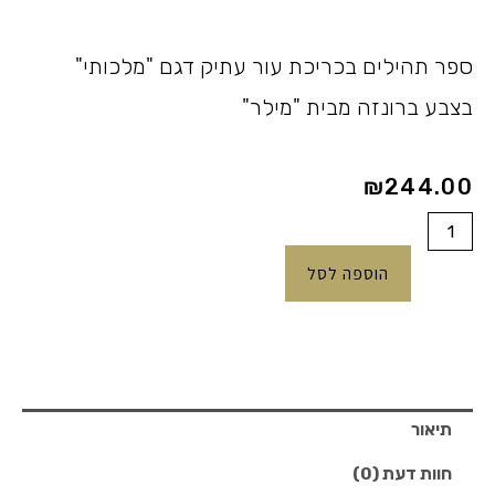
ספר תהילים בכריכת עור עתיק דגם "מלכותי"
בצבע ברונזה מבית "מילר"
₪
244.00
כמות
של
הוספה לסל
תהילים
בכריכת
עור
עתיק
"מלכותי"
תיאור
ברונזה
חוות דעת (0)