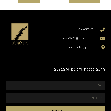
04-6292611
b6292611@gmail.com
הרב קוק 14 רכסים
הרשם לקבלת עדכונים על מבצעים
שם
המייל
שלי
הרשמה